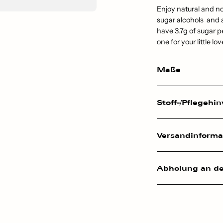
Enjoy natural and n
sugar alcohols and a 
have 3.7g of sugar p
one for your little lo
Maße
Stoff-/Pflegehi
Versandinformat
Abholung an de