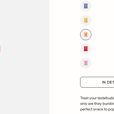
IN D
Treat your tastebuds
only are they burstin
perfect snack to pop