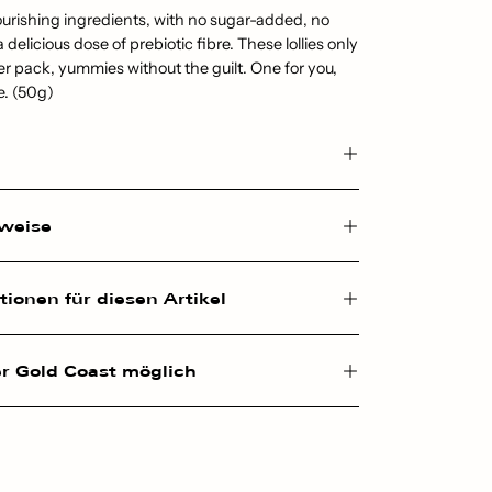
ourishing ingredients, with no sugar-added, no
delicious dose of prebiotic fibre. These lollies only
er pack, yummies without the guilt. One for you,
ve. (50g)
nweise
ionen für diesen Artikel
r Gold Coast möglich