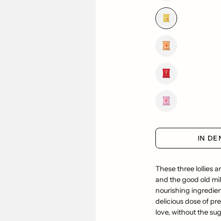
IN D
These three lollies a
and the good old mil
nourishing ingredie
delicious dose of pre
love, without the su