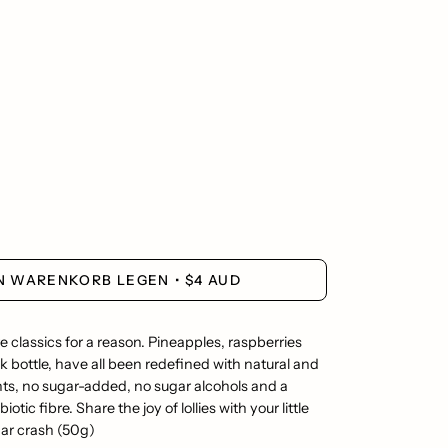
EN WARENKORB LEGEN
$4 AUD
re classics for a reason. Pineapples, raspberries
k bottle, have all been redefined with
natural and
nts, no sugar-added, no sugar alcohols and a
biotic fibre.
Share the joy of lollies with your little
gar crash (50g)