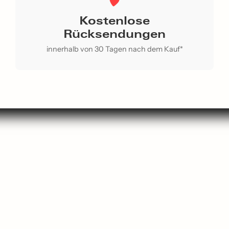
Kostenlose
Rücksendungen
innerhalb von 30 Tagen nach dem Kauf*
chen
Kontaktieren Sie uns
p Neu
Über uns
nkführer
Über ReLoved
ebtesten
Datenschutzrichtlinie
r Mitarbeiter
Servicebedingungen