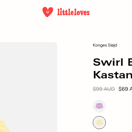
Konges Sløjd
Swirl 
Kasta
$99 AUD
$69 