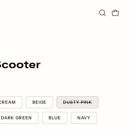
Suchleiste
Warenkorb ö
öffnen
cooter
CREAM
BEIGE
DUSTY PINK
DARK GREEN
BLUE
NAVY