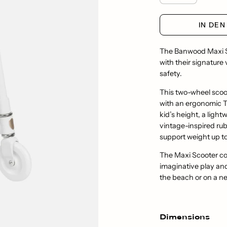
IN DE
The Banwood Maxi Sco
with their signature 
safety.
This two-wheel scoote
with an ergonomic T
kid’s height, a ligh
vintage-inspired rub
support weight up t
The Maxi Scooter com
imaginative play and
the beach or on a n
Dimensions