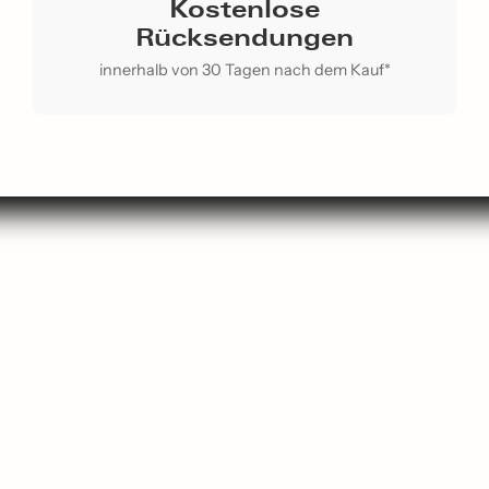
Kostenlose
Rücksendungen
innerhalb von 30 Tagen nach dem Kauf*
chen
Kontaktieren Sie uns
p Neu
Über uns
nkführer
Über ReLoved
ebtesten
Datenschutzrichtlinie
r Mitarbeiter
Servicebedingungen