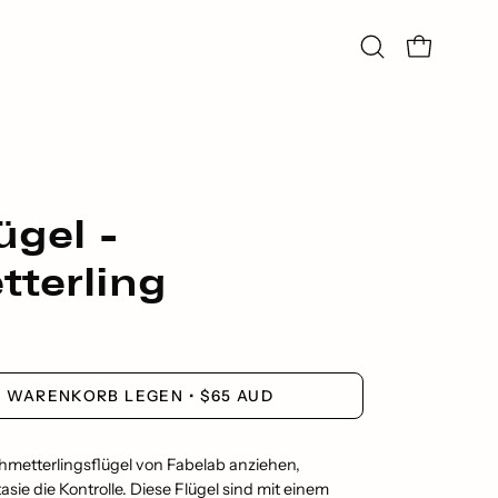
Suchleiste
Warenkorb ö
öffnen
ügel -
terling
N WARENKORB LEGEN
$65 AUD
metterlingsflügel von Fabelab anziehen,
sie die Kontrolle. Diese Flügel sind mit einem