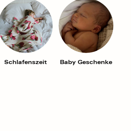
Produkte, nachhaltige Marken und
einzigartige Mode legen.
Betrachten Sie uns als Ihre
persönlichen Einkäufer. Wir sorgen
dafür, dass Sie immer auf dem
Laufenden bleiben und Ihre Kinder
und Babys glücklich sind.
Liebe Amber + Ash
Schlafenszeit
Baby Geschenke
Land
Australien (AUD $)
© 2026,
Little Loves
.
Unterstützt von
Shopify
.
r uns
Über ReLoved
Datenschutzrichtlinie
Servicebedingungen
Versandbedingungen
Rückerstattung-Politik