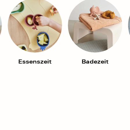
ebtesten
Datenschutzrichtlinie
r Mitarbeiter
Servicebedingungen
e Geschenkkarte
Versandbedingungen
 verfügbar
Rückerstattung-Politik
Essenszeit
Badezeit
Kontaktieren Sie uns
Übe