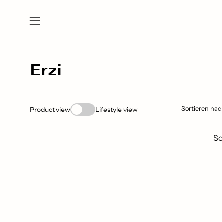
Inhalt
überspringen
Navigationsmenü
öffnen
Erzi
Sortieren nac
Product view
Lifestyle view
So