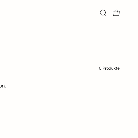
Suchleiste
Warenkorb ö
öffnen
0 Produkte
on.