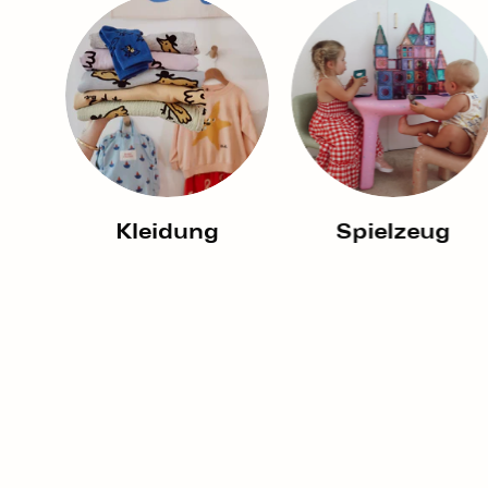
Am beli
Favoriten de
Kaufen Sie ein
Demnächst
Kleidung
Spielzeug